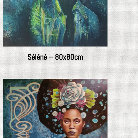
Séléné – 80x80cm