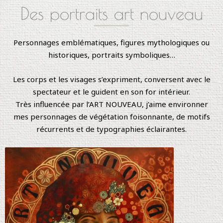
D
e
s
p
o
r
t
r
a
i
t
s
a
r
t
n
o
u
v
e
a
u
Personnages emblématiques, figures mythologiques ou
historiques, portraits symboliques…
Les corps et les visages s’expriment, conversent avec le
spectateur et le guident en son for intérieur.
Très influencée par l’ART NOUVEAU, j’aime environner
mes personnages de végétation foisonnante, de motifs
récurrents et de typographies éclairantes.