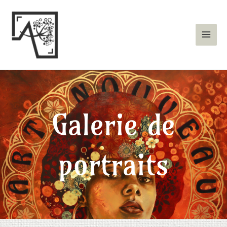
Aller
au
contenu
Galerie de
portraits